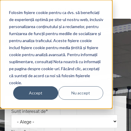
Folosim fișiere cookie pentru ca dvs. să beneficiați
de experiență optimă pe site-ul nostru web, inclusiv
personalizarea conținutului și a reclamelor, pentru
furnizarea de funcții pentru mediile de socializare și
pentru analiza traficului. Aceste fișiere cookie
VOLVO SERVICE FIDELITY
includ fișiere cookie pentru media țintită și fișiere
Reduceri încă de la
cookie pentru analiză avansată. Pentru informații
prima revizie
suplimentare, consultați Nota noastră cu informații
pe pagina despre cookie-uri. Făcând clic, acceptați
că sunteți de acord ca noi să folosim fișierele
Reduceri între 10% și 40% pentru piese și lucrări
cookie.
esențiale de întreținere.
Accept
Nu accept
Sunt interesat de
*