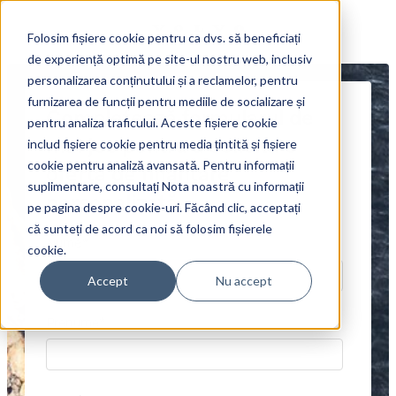
Folosim fișiere cookie pentru ca dvs. să beneficiați
de experiență optimă pe site-ul nostru web, inclusiv
personalizarea conținutului și a reclamelor, pentru
furnizarea de funcții pentru mediile de socializare și
Completează formularul de
pentru analiza traficului. Aceste fișiere cookie
mai jos pentru a solicita o
includ fișiere cookie pentru media țintită și fișiere
cookie pentru analiză avansată. Pentru informații
ofertă de finanțare
suplimentare, consultați Nota noastră cu informații
personalizată
pe pagina despre cookie-uri. Făcând clic, acceptați
că sunteți de acord ca noi să folosim fișierele
Nume
*
cookie.
Accept
Nu accept
Prenume
*