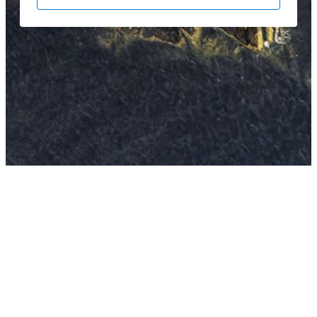
Cookies
Termeni și condiții
Politica de confidentialitate
Testare WLTP
Drepturi de autor ©
2026
Volvo Car Corporation (afiliaţii sau
licenţiatorii acestora).